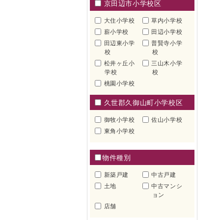
京田辺市小学校区
大住小学校
草内小学校
薪小学校
田辺小学校
田辺東小学
普賢寺小学
校
校
松井ヶ丘小
三山木小学
学校
校
桃園小学校
久世郡久御山町小学校区
御牧小学校
佐山小学校
東角小学校
物件種別
新築戸建
中古戸建
土地
中古マンシ
ョン
店舗