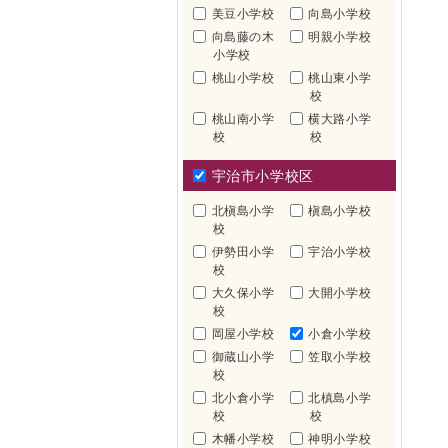
美豆小学校
向島小学校
向島藤の木
明親小学校
小学校
桃山小学校
桃山東小学
校
桃山南小学
横大路小学
校
校
宇治市小学校区
北槇島小学
槇島小学校
校
伊勢田小学
宇治小学校
校
大久保小学
大開小学校
校
岡屋小学校
小倉小学校
御蔵山小学
笠取小学校
校
北小倉小学
北槙島小学
校
校
木幡小学校
神明小学校