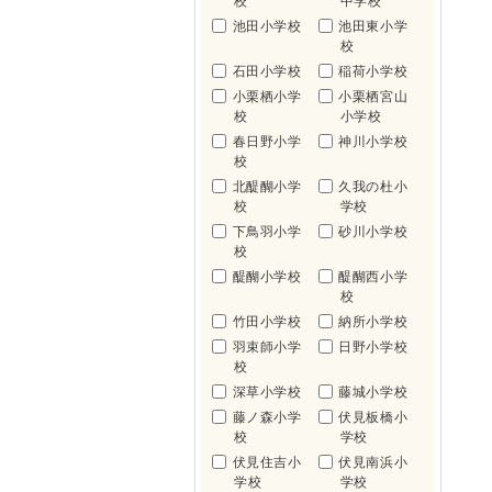
校
中学校
池田小学校
池田東小学
校
石田小学校
稲荷小学校
小栗栖小学
小栗栖宮山
校
小学校
春日野小学
神川小学校
校
北醍醐小学
久我の杜小
校
学校
下鳥羽小学
砂川小学校
校
醍醐小学校
醍醐西小学
校
竹田小学校
納所小学校
羽束師小学
日野小学校
校
深草小学校
藤城小学校
藤ノ森小学
伏見板橋小
校
学校
伏見住吉小
伏見南浜小
学校
学校