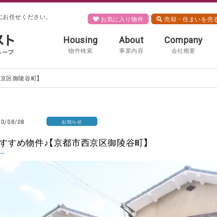
にお任せください。
お気に入り物件
売却・住まいを売
Housing
About
Company
物件検索
事業内容
会社概要
西京区御陵谷町】
20/08/08
お知らせ
すすめ物件♪【京都市西京区御陵谷町】